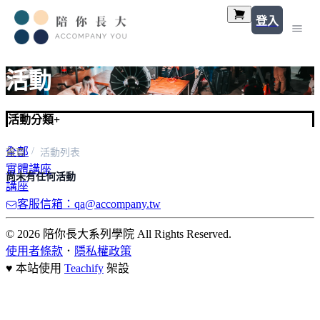
登入
活動
活動分類
+
全部
首頁
活動列表
實體講座
尚未有任何活動
講座
客服信箱：qa@accompany.tw
© 2026 陪你長大系列學院 All Rights Reserved.
使用者條款
．
隱私權政策
♥ 本站使用
Teachify
架設